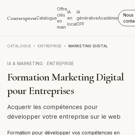
Offre
IA
IA
clés
Nous
Coursexpress
Catalogue
en
générative
Académie
en
conta
local
CPF
main
CATALOGUE
›
ENTREPRISE
›
MARKETING DIGITAL
IA & MARKETING
·
ENTREPRISE
Formation Marketing Digital
pour Entreprises
Acquerir les compétences pour
développer votre entreprise sur le web
Formation pour développer vos compétences en