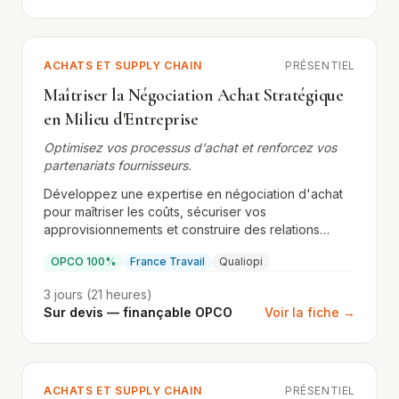
ACHATS ET SUPPLY CHAIN
PRÉSENTIEL
Maîtriser la Négociation Achat Stratégique
en Milieu d'Entreprise
Optimisez vos processus d'achat et renforcez vos
partenariats fournisseurs.
Développez une expertise en négociation d'achat
pour maîtriser les coûts, sécuriser vos
approvisionnements et construire des relations
durables avec vos fournisseurs. Formation
OPCO 100%
France Travail
Qualiopi
présentielle.
3 jours (21 heures)
Sur devis — finançable OPCO
Voir la fiche →
ACHATS ET SUPPLY CHAIN
PRÉSENTIEL