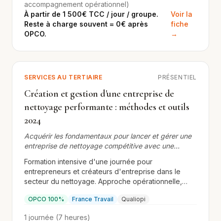
accompagnement opérationnel)
vous donne la méthode pour être présent sur les
À partir de 1 500€ TCC / jour / groupe.
Voir la
deux terrains : les moteurs de recherche
Reste à charge souvent = 0€ après
fiche
traditionnels ET les LLM.
OPCO.
→
SERVICES AU TERTIAIRE
PRÉSENTIEL
Création et gestion d'une entreprise de
nettoyage performante : méthodes et outils
2024
Acquérir les fondamentaux pour lancer et gérer une
entreprise de nettoyage compétitive avec une
approche professionnelle et structurée
Formation intensive d'une journée pour
entrepreneurs et créateurs d'entreprise dans le
secteur du nettoyage. Approche opérationnelle,
outils concrets et stratégie de développement
OPCO 100%
France Travail
Qualiopi
adaptée aux TPE/PME.
1 journée (7 heures)