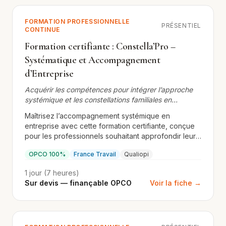
FORMATION PROFESSIONNELLE
PRÉSENTIEL
CONTINUE
Formation certifiante : Constella’Pro –
Systématique et Accompagnement
d’Entreprise
Acquérir les compétences pour intégrer l’approche
systémique et les constellations familiales en
contexte professionnel
Maîtrisez l’accompagnement systémique en
entreprise avec cette formation certifiante, conçue
pour les professionnels souhaitant approfondir leur
expertise en constellations familiales appliquées au
OPCO 100%
France Travail
Qualiopi
monde professionnel.
1 jour (7 heures)
Sur devis — finançable OPCO
Voir la fiche →