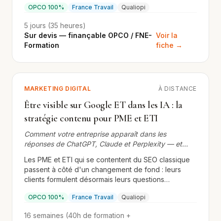
OPCO 100%
France Travail
Qualiopi
préparant à la certification ISO/CEI 27001 Lead
Implementer (RS7498).
5 jours (35 heures)
Sur devis — finançable OPCO / FNE-
Voir la
Formation
fiche →
MARKETING DIGITAL
À DISTANCE
Être visible sur Google ET dans les IA : la
stratégie contenu pour PME et ETI
Comment votre entreprise apparaît dans les
réponses de ChatGPT, Claude et Perplexity — et
dans les premiers résultats Google — grâce à une
Les PME et ETI qui se contentent du SEO classique
stratégie de contenu financée OPCO
passent à côté d'un changement de fond : leurs
clients formulent désormais leurs questions
directement à des IA (ChatGPT, Claude, Perplexity).
OPCO 100%
France Travail
Qualiopi
Si votre entreprise n'apparaît pas dans ces
réponses, vous perdez des leads que vous ne
16 semaines (40h de formation +
voyez même pas. Cette formation-accompagnement