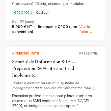
Creo avancé (tôlerie, cinématique, modules
spécialisés) et Windchill PLM (gestion de données
OPCO 100%
Qualiopi
produit). Finançable OPCO en une seule convention.
84h (12 jours)
5 900 € HT — finançable OPCO (une
Voir la
convention)
fiche →
CYBERSÉCURITÉ
PRÉSENTIEL
Sécurité de l'information & IA —
Préparation ISO/CEI 27001 Lead
Implementer
Piloter la mise en œuvre d'un système de
management de la sécurité de l'information (SMSI),
avec l'apport de l'IA
Formation professionnelle pour piloter la mise en
œuvre d'un SMSI conforme à la norme ISO/CEI
27001, en intégrant les enjeux propres à
l'exploitation de l'intelligence artificielle. Parcours